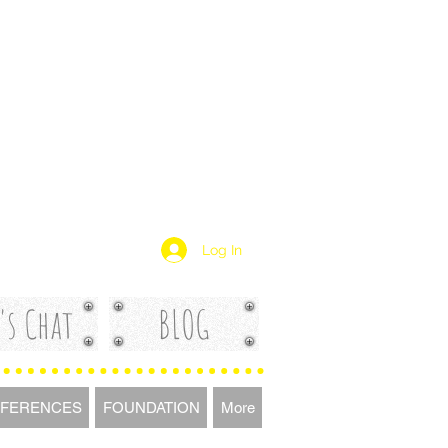
Log In
's Chat
BLOG
FERENCES
FOUNDATION
More