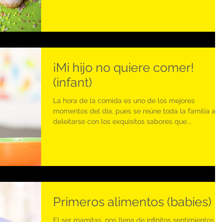
¡Mi hijo no quiere comer!
(infant)
La hora de la comida es uno de los mejores
momentos del día, pues se reúne toda la familia a
deleitarse con los exquisitos sabores que...
Primeros alimentos (babies)
El ser mamitas, nos llena de infinitos sentimientos y