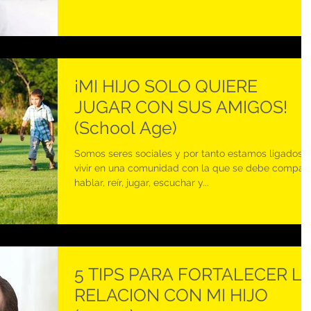
¡MI HIJO SOLO QUIERE
JUGAR CON SUS AMIGOS!
(School Age)
Somos seres sociales y por tanto estamos ligados a
vivir en una comunidad con la que se debe comparti
hablar, reír, jugar, escuchar y...
5 TIPS PARA FORTALECER L
RELACION CON MI HIJO