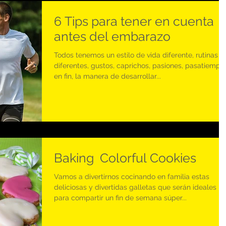
6 Tips para tener en cuenta
antes del embarazo
Todos tenemos un estilo de vida diferente, rutinas
diferentes, gustos, caprichos, pasiones, pasatiempo
en fin, la manera de desarrollar...
Baking Colorful Cookies
Vamos a divertirnos cocinando en familia estas
deliciosas y divertidas galletas que serán ideales
para compartir un fin de semana súper...