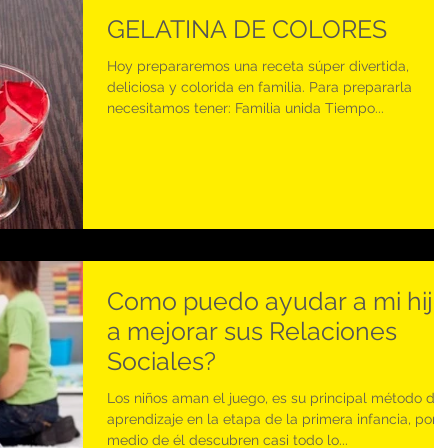
GELATINA DE COLORES
Hoy prepararemos una receta súper divertida,
deliciosa y colorida en familia. Para prepararla
necesitamos tener: Familia unida Tiempo...
Como puedo ayudar a mi hijo
a mejorar sus Relaciones
Sociales?
Los niños aman el juego, es su principal método de
aprendizaje en la etapa de la primera infancia, por
medio de él descubren casi todo lo...