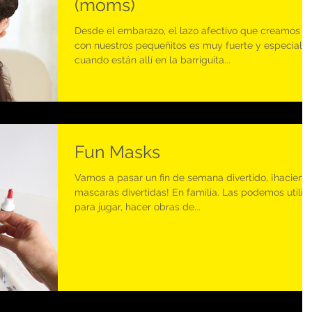
(moms)
Desde el embarazo, el lazo afectivo que creamos
con nuestros pequeñitos es muy fuerte y especial,
cuando están allí en la barriguita...
Fun Masks
Vamos a pasar un fin de semana divertido, ¡haciend
mascaras divertidas! En familia. Las podemos utiliz
para jugar, hacer obras de...