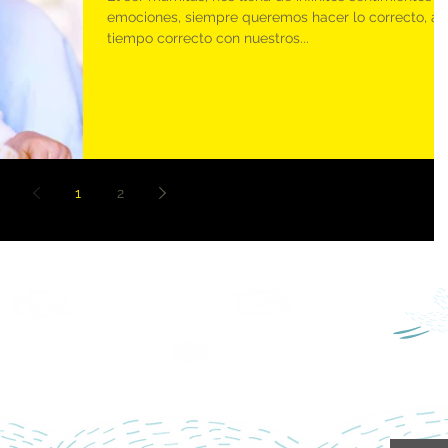
emociones, siempre queremos hacer lo correcto, al
tiempo correcto con nuestros...
1
2