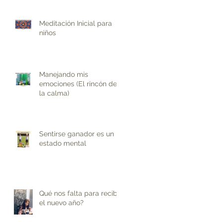
de( 4-10 anos)
Meditación Inicial para
niños
Manejando mis
emociones (El rincón de
la calma)
r,
Sentirse ganador es un
estado mental
A
Qué nos falta para recibir
el nuevo año?