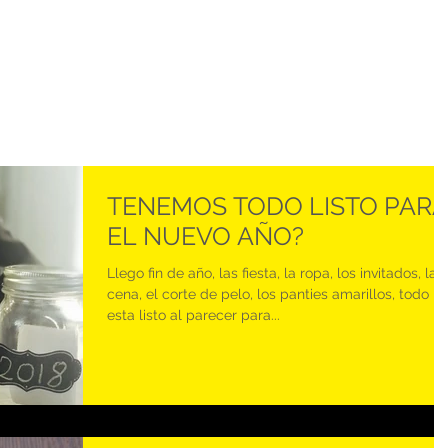
TENEMOS TODO LISTO PAR
EL NUEVO AÑO?
Llego fin de año, las fiesta, la ropa, los invitados, la
cena, el corte de pelo, los panties amarillos, todo
esta listo al parecer para...