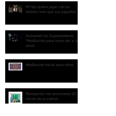
Mi hijo quiere jugar con su
tableta mas que sus juguetes.
Activando los Superpoderes
"Meditación para ninos de( 4-10
anos)
Meditación Inicial para niños
Manejando mis emociones (El
rincón de la calma)