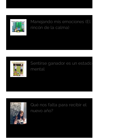
Manejando mis emociones (El
rincón de la calma)
Sentirse ganador es un estado
mental
Qué nos falta para recibir el
nuevo año?