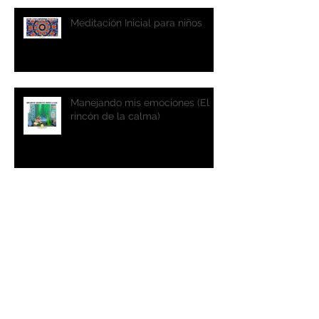
Meditación Inicial para niños
Manejando mis emociones (El
rincón de la calma)
Sentirse ganador es un estado
mental
Qué nos falta para recibir el
nuevo año?