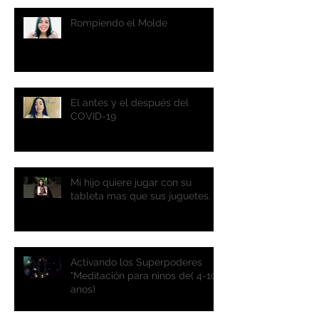
Rompiendo el Molde
El antes y el después del
COVID-19
Mi hijo quiere jugar con su
tableta mas que sus juguetes.
Activando los Superpoderes
"Meditación para ninos de( 4-10
anos)