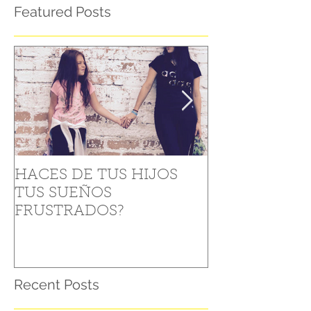
Featured Posts
HACES DE TUS HIJOS
Como levantar
TUS SUEÑOS
“Caídas” (5 Tip
FRUSTRADOS?
Recent Posts