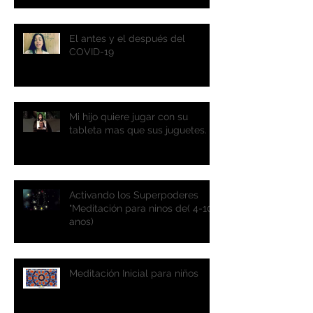
El antes y el después del
COVID-19
Mi hijo quiere jugar con su
tableta mas que sus juguetes.
Activando los Superpoderes
"Meditación para ninos de( 4-10
anos)
Meditación Inicial para niños