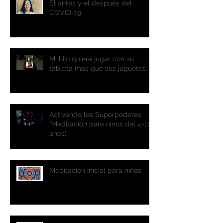
El antes y el después del
COVID-19
Mi hijo quiere jugar con su
tableta mas que sus juguetes.
Activando los Superpoderes
"Meditación para ninos de( 4-10
anos)
Meditación Inicial para niños