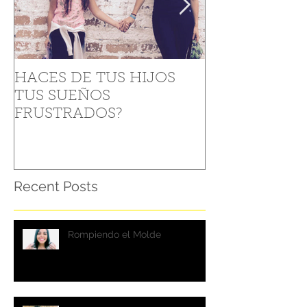
HACES DE TUS HIJOS
Como levantar
TUS SUEÑOS
“Caídas” (5 Tip
FRUSTRADOS?
Recent Posts
Rompiendo el Molde