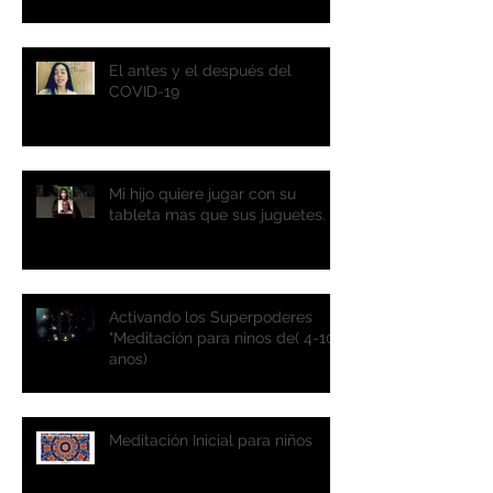
El antes y el después del
COVID-19
Mi hijo quiere jugar con su
tableta mas que sus juguetes.
Activando los Superpoderes
"Meditación para ninos de( 4-10
anos)
Meditación Inicial para niños