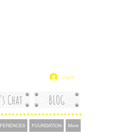
Log In
's Chat
BLOG
FERENCES
FOUNDATION
More