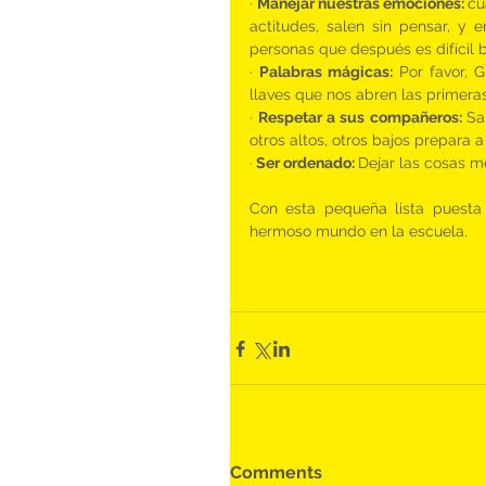
· 
Manejar nuestras emociones: 
cu
actitudes, salen sin pensar, 
personas que después es difícil b
· 
Palabras mágicas:
 Por favor, 
llaves que nos abren las primeras 
· 
Respetar a sus compañeros: 
Sa
otros altos, otros bajos prepara 
·
 Ser ordenado: 
Dejar las cosas m
Con esta pequeña lista puesta 
hermoso mundo en la escuela.
#palabrasmagicas
#escuela
#ed
#ThePeekaBooCompany
Comments