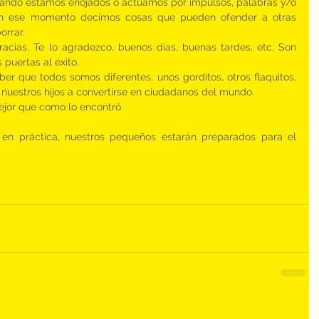
ando estamos enojados o actuamos por impulsos, palabras y/o 
y en ese momento decimos cosas que pueden ofender a otras 
orrar. 
Gracias, Te lo agradezco, buenos días, buenas tardes, etc. Son 
puertas al éxito. 
ber que todos somos diferentes, unos gorditos, otros flaquitos, 
a nuestros hijos a convertirse en ciudadanos del mundo. 
ejor que como lo encontró.
en práctica, nuestros pequeños estarán preparados para el 
uacion
#buenosmodales
#papasatentos
#enseñar
#children