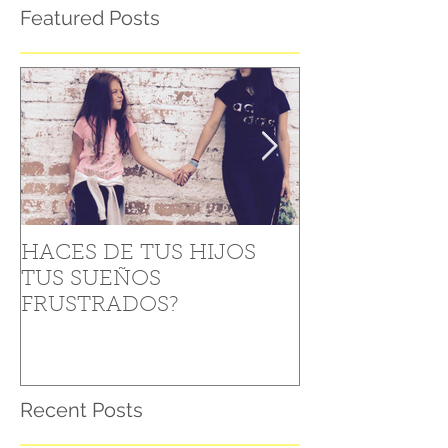
Featured Posts
HACES DE TUS HIJOS
Como levantar
TUS SUEÑOS
“Caídas” (5 Tip
FRUSTRADOS?
Recent Posts