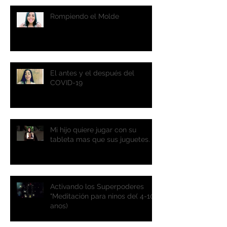
Rompiendo el Molde
El antes y el después del
COVID-19
Mi hijo quiere jugar con su
tableta mas que sus juguetes.
Activando los Superpoderes
"Meditación para ninos de( 4-10
anos)