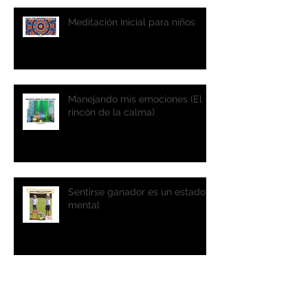
Meditación Inicial para niños
Manejando mis emociones (El
rincón de la calma)
Sentirse ganador es un estado
mental
Qué nos falta para recibir el
nuevo año?