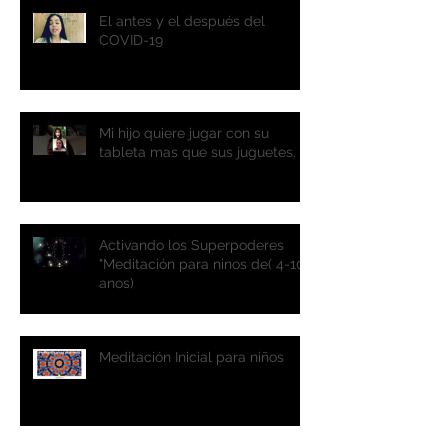
El antes y el después del
COVID-19
Mi hijo quiere jugar con su
tableta mas que sus juguetes.
Activando los Superpoderes
"Meditación para ninos de( 4-10
anos)
Meditación Inicial para niños