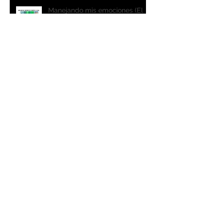
Manejando mis emociones (El
rincón de la calma)
Sentirse ganador es un estado
mental
Qué nos falta para recibir el
nuevo año?
Donando Artículos de Arte