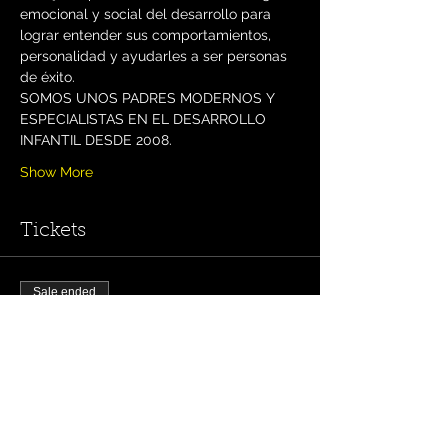
emocional y social del desarrollo para 
lograr entender sus comportamientos, 
personalidad y ayudarles a ser personas 
de éxito.
SOMOS UNOS PADRES MODERNOS Y 
ESPECIALISTAS EN EL DESARROLLO 
INFANTIL DESDE 2008.
Show More
Tickets
Sale ended
Ticket type
Early Bird
More info
Price