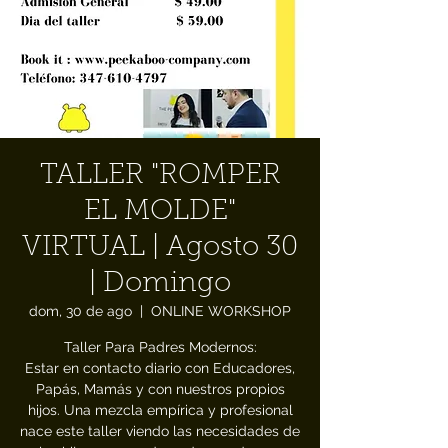
TALLER "ROMPER
EL MOLDE"
VIRTUAL | Agosto 30
| Domingo
dom, 30 de ago
  |  
ONLINE WORKSHOP
Taller Para Padres Modernos:
Estar en contacto diario con Educadores,
Papás, Mamás y con nuestros propios
hijos. Una mezcla empírica y profesional
nace este taller viendo las necesidades de